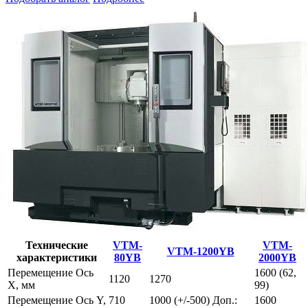
Технические
VTM-
VTM-
VTM-1200YB
характеристики
80YB
2000YB
Перемещение Ось
1600 (62,
1120
1270
Х, мм
99)
Перемещение Ось Y,
710
1000 (+/-500) Доп.:
1600