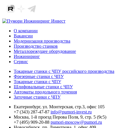
О компании
Вакансии
Модернизация производства
Производство станков
Металлорежущее оборудование
Инжиниринг
Сервис
Токарные станки с ЧПУ российского производства
Фрезерные станки с ЧПУ
Токарные станки с ЧПУ
Шлифовальные станки с ЧПУ
Автоматы продольного точения
Заточные станки с ЧПУ
Екатеринбург,
ул. Монтерская, стр.3, офис 105
+7 (343) 287-47-87
info@pumori-invest.ru
Москва,
1-й проезд Перова Поля, 9, стр. 5 (9с5)
+7 (495) 909-20-88
pumori-moscow@pumori.ru
Новосибирск,
пр. Димитрова, 1, офис 409