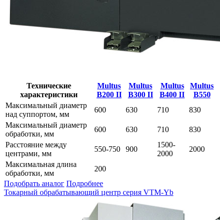
Технические
Multus
Multus
Multus
Multus
характеристики
B200 II
B300 II
B400 II
B550
Максимальный диаметр
600
630
710
830
над суппортом, мм
Максимальный диаметр
600
630
710
830
обработки, мм
Расстояние между
1500-
550-750
900
2000
центрами, мм
2000
Максимальная длина
200
обработки, мм
Подобрать аналог
Подробнее
Токарный обрабатывающий центр серия VTM-Yb