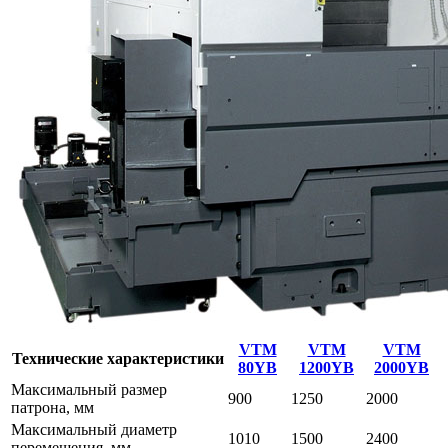
VTM
VTM
VTM
Технические характеристики
80YB
1200YB
2000YB
Максимальный размер
900
1250
2000
патрона, мм
Максимальный диаметр
1010
1500
2400
перемещения, мм