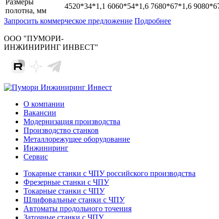
Размеры
4520*34*1,1
6060*54*1,6
7680*67*1,6
9080*6
полотна, мм
Запросить коммерческое предложение
Подробнее
ООО "ПУМОРИ-
ИНЖИНИРИНГ ИНВЕСТ"
О компании
Вакансии
Модернизация производства
Производство станков
Металлорежущее оборудование
Инжиниринг
Сервис
Токарные станки с ЧПУ российского производства
Фрезерные станки с ЧПУ
Токарные станки с ЧПУ
Шлифовальные станки с ЧПУ
Автоматы продольного точения
Заточные станки с ЧПУ