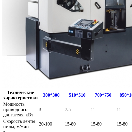
Технические
300*300
510*510
700*750
850*1
характеристики
Мощность
приводного
3
7.5
11
11
двигателя, кВт
Скорость ленты
20-100
15-80
15-80
15-80
пилы, м/мин