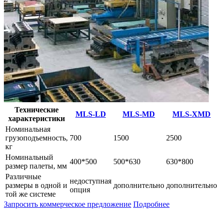
Технические
MLS-LD
MLS-MD
MLS-XMD
характеристики
Номинальная
грузоподъемность,
700
1500
2500
кг
Номинальный
400*500
500*630
630*800
размер палеты, мм
Различные
недоступная
размеры в одной и
дополнительно
дополнительно
опция
той же системе
Запросить коммерческое предложение
Подробнее