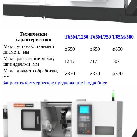
Технические
T65M/1250
T65M/750
T65M/500
характеристики
Макс. устанавливаемый
⌀650
⌀650
⌀650
диаметр, мм
Макс. расстояние между
1245
717
507
шпинделями, мм
Макс. диаметр обработки,
⌀370
⌀370
⌀370
мм
Запросить коммерческое предложение
Подробнее