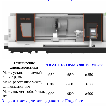
Технические
T85M/1100
T85M/2200
T85M/3200
характеристики
Макс. устанавливаемый
⌀850
⌀850
⌀850
диаметр, мм
Макс. расстояние между
1100
2200
3200
шпинделями, мм
Макс. диаметр обработки,
⌀600
⌀600
⌀600
мм
Запросить коммерческое предложение
Подробнее