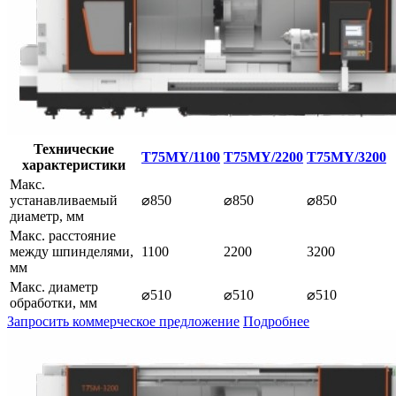
Технические
T75MY/1100
T75MY/2200
T75MY/3200
характеристики
Макс.
устанавливаемый
⌀850
⌀850
⌀850
диаметр, мм
Макс. расстояние
между шпинделями,
1100
2200
3200
мм
Макс. диаметр
⌀510
⌀510
⌀510
обработки, мм
Запросить коммерческое предложение
Подробнее