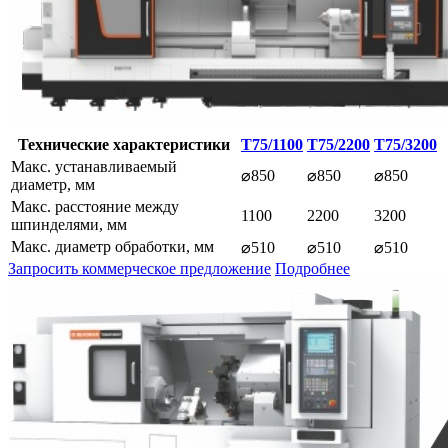
Технические характеристики
T75/1100
T75/2200
T75/3200
Макс. устанавливаемый
⌀850
⌀850
⌀850
диаметр, мм
Макс. расстояние между
1100
2200
3200
шпинделями, мм
Макс. диаметр обработки, мм
⌀510
⌀510
⌀510
Запросить коммерческое предложение
Подробнее