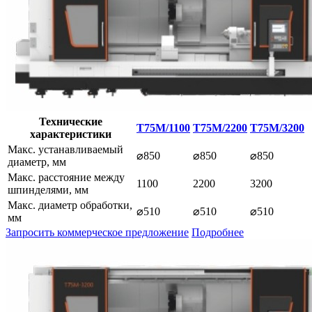
Технические
T75M/1100
T75M/2200
T75M/3200
характеристики
Макс. устанавливаемый
⌀850
⌀850
⌀850
диаметр, мм
Макс. расстояние между
1100
2200
3200
шпинделями, мм
Макс. диаметр обработки,
⌀510
⌀510
⌀510
мм
Запросить коммерческое предложение
Подробнее