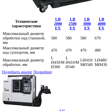
LB
LB
LB
LB
Технические
2000
2500
3000
4000
характеристики
EX
EX
EX
EX
Максимальный диаметр
обработки над станиной,
580
580
580
670
мм
Максимальный диаметр
470
470
470
480
над суппортом, мм
L
L
Максимальный диаметр
LØ410/
LØ480/
Ø430/M
Ø410/M
обработки, мм
MØ340
MØ430
Ø360
Ø340
Подобрать аналог
Подробнее