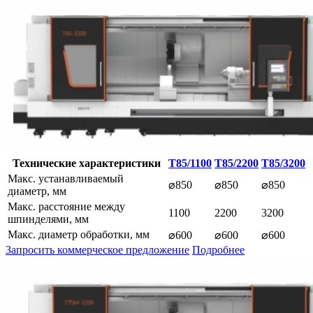
Технические характеристики
T85/1100
T85/2200
T85/3200
Макс. устанавливаемый
⌀850
⌀850
⌀850
диаметр, мм
Макс. расстояние между
1100
2200
3200
шпинделями, мм
Макс. диаметр обработки, мм
⌀600
⌀600
⌀600
Запросить коммерческое предложение
Подробнее