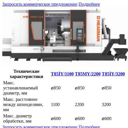
Запросить коммерческое предложение
Подробнее
Технические
T85ÌY/1100
T85MY/2200
T85ÌY/3200
характеристики
Макс.
устанавливаемый
⌀850
⌀850
⌀850
диаметр, мм
Макс. расстояние
между шпинделями,
1100
2200
3200
мм
Макс. диаметр
⌀600
⌀600
⌀600
обработки, мм
Запросить коммерческое предложение
Подробнее