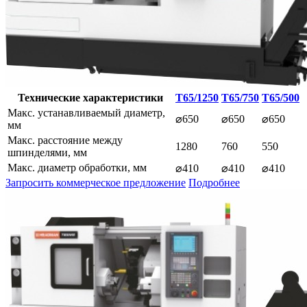
Технические характеристики
T65/1250
T65/750
T65/500
Макс. устанавливаемый диаметр,
⌀650
⌀650
⌀650
мм
Макс. расстояние между
1280
760
550
шпинделями, мм
Макс. диаметр обработки, мм
⌀410
⌀410
⌀410
Запросить коммерческое предложение
Подробнее